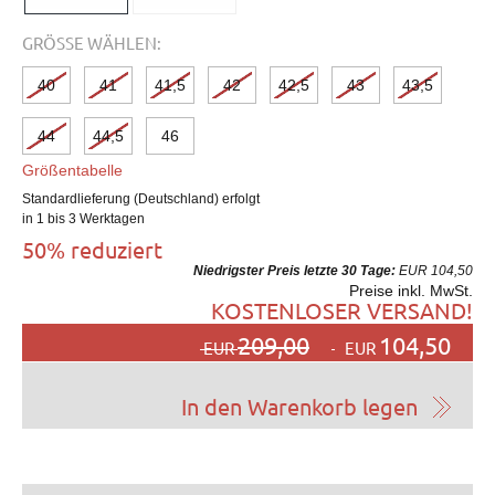
GRÖSSE WÄHLEN:
40
41
41,5
42
42,5
43
43,5
44
44,5
46
Größentabelle
Standardlieferung (Deutschland) erfolgt
in 1 bis 3 Werktagen
50% reduziert
Niedrigster Preis letzte 30 Tage:
EUR 104,50
Preise inkl. MwSt.
KOSTENLOSER VERSAND!
209,00
104,50
EUR
EUR