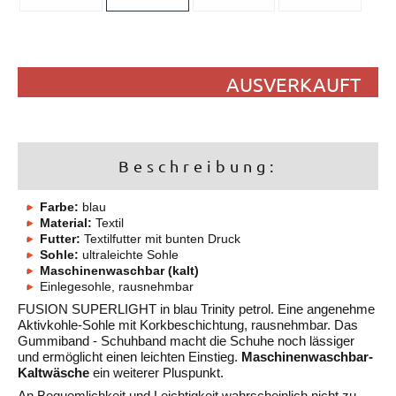
AUSVERKAUFT
Beschreibung:
Farbe:
blau
Material:
Textil
Futter:
Textilfutter mit bunten Druck
Sohle:
ultraleichte Sohle
Maschinenwaschbar (kalt)
Einlegesohle, rausnehmbar
FUSION SUPERLIGHT in blau Trinity petrol. Eine angenehme
Aktivkohle-Sohle mit Korkbeschichtung, rausnehmbar. Das
Gummiband - Schuhband macht die Schuhe noch lässiger
und ermöglicht einen leichten Einstieg.
Maschinenwaschbar-
Kaltwäsche
ein weiterer Pluspunkt.
An Bequemlichkeit und Leichtigkeit wahrscheinlich nicht zu