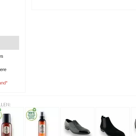
es
tere
and*
LLEN: