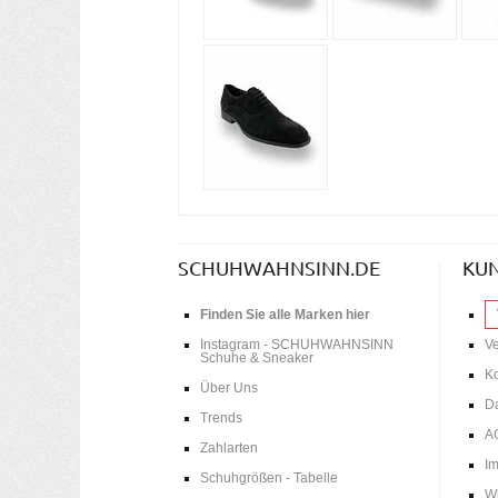
SCHUHWAHNSINN.DE
KU
Finden Sie alle Marken hier
Instagram - SCHUHWAHNSINN
V
Schuhe & Sneaker
Ko
Über Uns
D
Trends
A
Zahlarten
I
Schuhgrößen - Tabelle
Wi