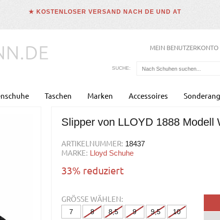
★ KOSTENLOSER VERSAND NACH DE UND AT
MEIN BENUTZERKONTO
SUCHE:
enschuhe
Taschen
Marken
Accessoires
Sonderang
Slipper von LLOYD 1888 Modell 
ARTIKELNUMMER:
18437
MARKE:
Lloyd Schuhe
33% reduziert
GRÖSSE WÄHLEN:
7
8
8,5
9
9,5
10