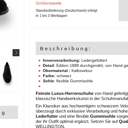
Größentabelle
Standardlieferung (Deutschland) erfolgt
in 1 bis 3 Werktagen
Beschreibung:
Innenverarbeitung:
Ledergefüttert
Detail
: Edition 1888 durchgenäht, von Hand gef
Obermaterial
:
Kalbsvelour
Farbe:
schwarz
Sohle
: flexible Gummisohle
Feinste Luxus-Herrenschuhe
von Hand gefertig
klassische Handwerkskunst in der Schuhmanufak
Ein Klassiker aus hochwertigem schwarzem Velour
überzeugt durch exklusive Verarbeitung und hoh
ng
Lederfutter
und eine flexible
Gummisohle
sorgen
der ihr Outfit optimal ergänzt. Setzen Sie auf
Qual
WELLINGTON.