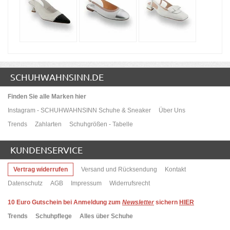
SCHUHWAHNSINN.DE
Finden Sie alle Marken hier
Instagram - SCHUHWAHNSINN Schuhe & Sneaker
Über Uns
Trends
Zahlarten
Schuhgrößen - Tabelle
KUNDENSERVICE
Vertrag widerrufen
Versand und Rücksendung
Kontakt
Datenschutz
AGB
Impressum
Widerrufsrecht
10
Euro Gutschein bei Anmeldung zum
Newsletter
sichern
HIER
Trends
Schuhpflege
Alles über Schuhe