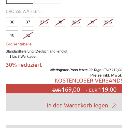
GRÖSSE WÄHLEN:
36
37
37,5
38
38,5
39
39,5
40
41
Größentabelle
Standardlieferung (Deutschland) erfolgt
in 1 bis 3 Werktagen
30% reduziert
Niedrigster Preis letzte 30 Tage:
EUR 119,00
Preise inkl. MwSt.
KOSTENLOSER VERSAND!
169,00
119,00
EUR
EUR