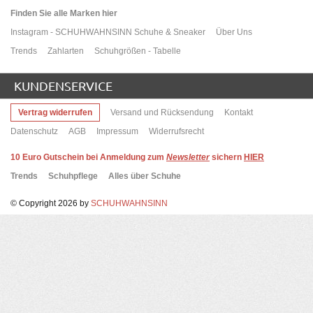
Finden Sie alle Marken hier
Instagram - SCHUHWAHNSINN Schuhe & Sneaker
Über Uns
Trends
Zahlarten
Schuhgrößen - Tabelle
KUNDENSERVICE
Vertrag widerrufen
Versand und Rücksendung
Kontakt
Datenschutz
AGB
Impressum
Widerrufsrecht
10
Euro Gutschein bei Anmeldung zum
Newsletter
sichern
HIER
Trends
Schuhpflege
Alles über Schuhe
© Copyright 2026 by
SCHUHWAHNSINN