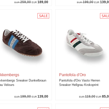
259,00
189,00
199,00
139,0
EUR
EUR
EUR
EUR
ikkembergs
Pantofola d'Oro
kkembergs Sneaker Dunkelbraun
Pantofola d'Oro Vasto Herren
au Velours
Sneaker Hellgrau Krokoprint
199,00
139,00
119,00
85,0
EUR
EUR
EUR
EUR