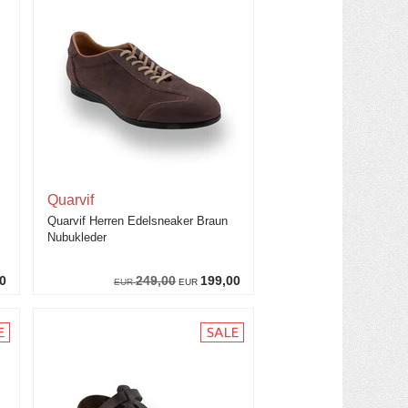
Quarvif
Quarvif Herren Edelsneaker Braun
Nubukleder
0
249,00
199,00
EUR
EUR