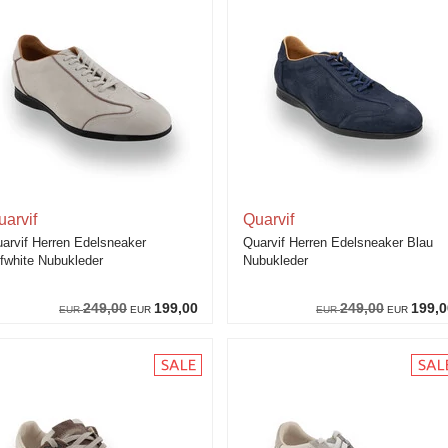
uarvif
Quarvif
arvif Herren Edelsneaker
Quarvif Herren Edelsneaker Blau
fwhite Nubukleder
Nubukleder
249,00
199,00
249,00
199,0
EUR
EUR
EUR
EUR