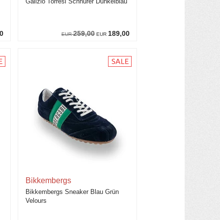
Galizio Torresi Schnürer Dunkelblau
0
259,00
189,00
EUR
EUR
Bikkembergs
Bikkembergs Sneaker Blau Grün
Velours