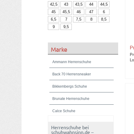
42,5
43
43,5
44
44,5
45
45,5
46
47
6
6,5
7
7,5
8
8,5
9
9,5
P
Marke
Pr
Lo
Ammann Herrenschuhe
Back 70 Herrensneaker
Bikkembergs Schuhe
Brunate Herrenschuhe
Calce Schuhe
Confort Schuhe - Herrenschuhe
Herrenschuhe bei
schuhwahnsinn.de –