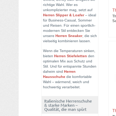
Lorenzi
richtige Wahl. Wer es
unkomplizierter mag, setzt auf
T
Maurizi Herrenschuhe
Herren Slipper & Loafer
– ideal
Th
für Business-Casual, Sommer
Sa
Melvin & Hamilton Herrenschuhe
und Reisen. Für einen sportlich-
modernen Stil entdecken Sie
Pantofola d `Oro
unsere
Herren Sneaker
, die sich
vielseitig kombinieren lassen.
Pertini Cordwainer Herren
Wenn die Temperaturen sinken,
Premiata
bieten
Herren Stiefeletten
den
optimalen Mix aus Schutz und
Quarvif
Stil. Und für entspannte Stunden
daheim sind
Herren
Hausschuhe
Scotch & Soda
die komfortable
Wahl – wärmend, weich und
hochwertig verarbeitet.
The Sandals Factory Herrenschuhe
Voile Blanche Herrenschuhe
Italienische Herrenschuhe
& starke Marken –
Qualität, die man spürt
T