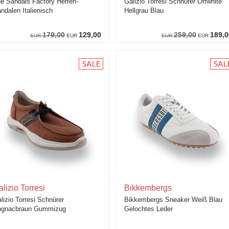
e Sandals Factory Herren-
Galizio Torresi Schnürer Offwhite
ndalen Italienisch
Hellgrau Blau
179,00
129,00
259,00
189,0
EUR
EUR
EUR
EUR
lizio Torresi
Bikkembergs
lizio Torresi Schnürer
Bikkembergs Sneaker Weiß Blau
ognacbraun Gummizug
Gelochtes Leder