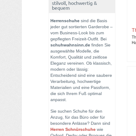
Cordwainer
stilvoll, hochwertig &
bequem
Emozioni - Nicar Schuhe
Herrenschuhe
sind die Basis
jeder gut sortierten Garderobe –
Flecs Herren-Schuhe
T
vom Business-Look bis zum
Th
gepflegten Freizeit-Outfit. Bei
Floris van Bommel
Ha
schuhwahnsinn.de
finden Sie
ausgewählte Modelle, die
Fusion Herrenschuhe
Komfort, Qualität und zeitlose
Eleganz vereinen. Ob klassisch,
Galizio Torresi
modern oder lässig:
Entscheidend sind eine saubere
Giorgio 1958
Verarbeitung, hochwertige
Materialien und eine Passform,
Kamo Gutsu
die sich Ihrem Fuß optimal
anpasst.
La Martina Herrenschuhe
Sie suchen Schuhe für den
Lemargo Herrenschuhe
Anzug, für das Büro oder für
besondere Anlässe? Dann sind
Lloyd Schuhe
Herren Schnürschuhe
wie
Oxford, Derby oder Brogues die