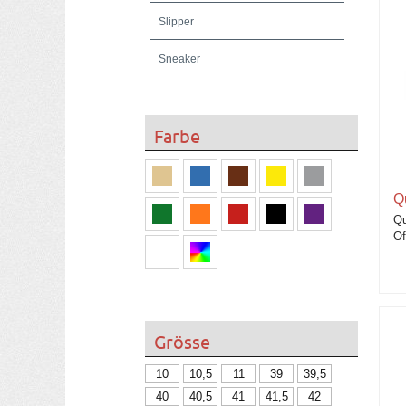
Slipper
Sneaker
Stiefeletten
Farbe
Q
Qu
Of
Grösse
10
10,5
11
39
39,5
40
40,5
41
41,5
42