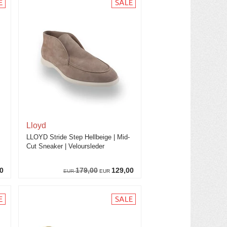
Lloyd
LLOYD Stride Step Hellbeige | Mid-
Cut Sneaker | Veloursleder
0
179,00
129,00
EUR
EUR