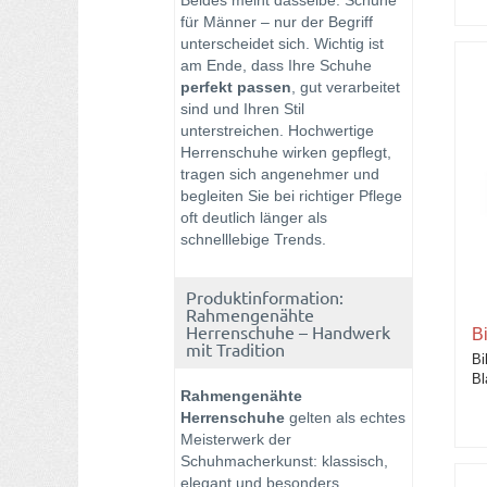
Beides meint dasselbe: Schuhe
für Männer – nur der Begriff
unterscheidet sich. Wichtig ist
am Ende, dass Ihre Schuhe
perfekt passen
, gut verarbeitet
sind und Ihren Stil
unterstreichen. Hochwertige
Herrenschuhe wirken gepflegt,
tragen sich angenehmer und
begleiten Sie bei richtiger Pflege
oft deutlich länger als
schnelllebige Trends.
Produktinformation:
Rahmengenähte
Herrenschuhe – Handwerk
B
mit Tradition
Bi
Bl
Rahmengenähte
Herrenschuhe
gelten als echtes
Meisterwerk der
Schuhmacherkunst: klassisch,
elegant und besonders