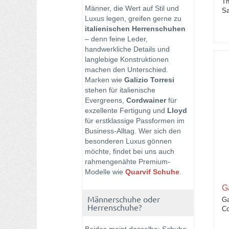
Th
Männer, die Wert auf Stil und
Sa
Luxus legen, greifen gerne zu
italienischen Herrenschuhen
– denn feine Leder,
handwerkliche Details und
langlebige Konstruktionen
machen den Unterschied.
Marken wie
Galizio Torresi
stehen für italienische
Evergreens,
Cordwainer
für
exzellente Fertigung und
Lloyd
für erstklassige Passformen im
Business-Alltag. Wer sich den
besonderen Luxus gönnen
möchte, findet bei uns auch
rahmengenähte Premium-
Modelle wie
Quarvif Schuhe
.
Ga
Männerschuhe oder
Ga
Herrenschuhe?
C