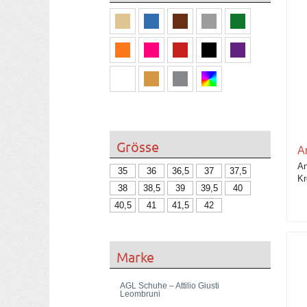
Grösse
A
An
35
36
36,5
37
37,5
Kr
38
38,5
39
39,5
40
40,5
41
41,5
42
Marke
AGL Schuhe – Attilio Giusti
Leombruni