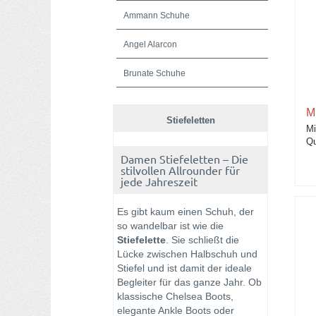
Ammann Schuhe
Angel Alarcon
Brunate Schuhe
Caiman Schuhe
M
Stiefeletten
Mi
Calce Schuhe
Qu
Damen Stiefeletten – Die
Candice Cooper - Damen Sneaker
stilvollen Allrounder für
jede Jahreszeit
Caterina_C
Es gibt kaum einen Schuh, der
Chantal 1962
so wandelbar ist wie die
Stiefelette
. Sie schließt die
Confort Schuhe - Patrizio Dolci
Lücke zwischen Halbschuh und
Stiefel und ist damit der ideale
Cordwainer Damenschuhe
Begleiter für das ganze Jahr. Ob
klassische Chelsea Boots,
Flufié
elegante Ankle Boots oder