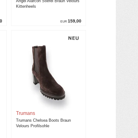
Angel Alarcon Stiefel Braun Velours
Kittenheels
0
159,00
EUR
Trumans
Trumans Chelsea Boots Braun
Velours Profilsohle