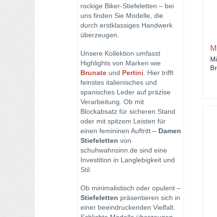
rockige Biker-Stiefeletten – bei
Gioseppo Damen-Schuhe
uns finden Sie Modelle, die
durch erstklassiges Handwerk
Guglielmo Rotta Schuhe
überzeugen.
M
Hispanitas
Unsere Kollektion umfasst
Mi
Highlights von Marken wie
Br
Kroll
Brunate
und
Pertini
. Hier trifft
feinstes italienisches und
spanisches Leder auf präzise
Lemon Jelly
Verarbeitung. Ob mit
Blockabsatz für sicheren Stand
Lodi
oder mit spitzem Leisten für
einen femininen Auftritt –
Damen
Maripe Schuhe
Stiefeletten
von
schuhwahnsinn.de sind eine
Melvin & Hamilton Damenschuhe
Investition in Langlebigkeit und
Stil.
Mia Jahn
Ob minimalistisch oder opulent –
Michela Ruffino Schuhe
Stiefeletten
präsentieren sich in
einer beeindruckenden Vielfalt.
Mimmu Boots