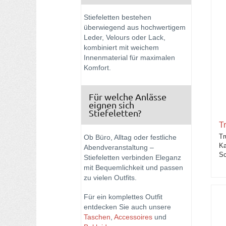
Stiefeletten bestehen
überwiegend aus hochwertigem
Leder, Velours oder Lack,
kombiniert mit weichem
Innenmaterial für maximalen
Komfort.
Für welche Anlässe
eignen sich
Stiefeletten?
T
Tr
Ob Büro, Alltag oder festliche
Ka
Abendveranstaltung –
Sc
Stiefeletten verbinden Eleganz
mit Bequemlichkeit und passen
zu vielen Outfits.
Für ein komplettes Outfit
entdecken Sie auch unsere
Taschen
,
Accessoires
und