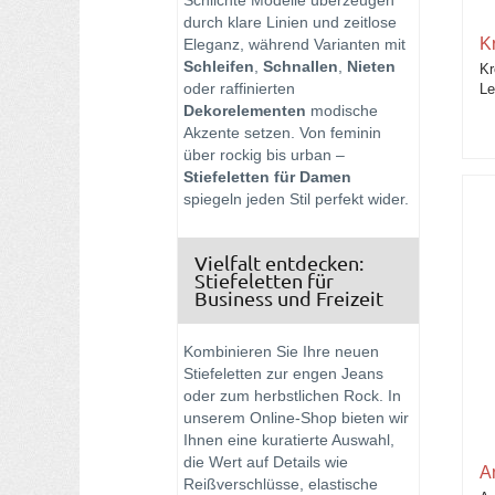
Schlichte Modelle überzeugen
durch klare Linien und zeitlose
Mjus
Kr
Eleganz, während Varianten mit
Schleifen
,
Schnallen
,
Nieten
Kr
Oog Boots
oder raffinierten
Le
Dekorelementen
modische
Pajar
Akzente setzen. Von feminin
über rockig bis urban –
Pedro Miralles
Stiefeletten für Damen
spiegeln jeden Stil perfekt wider.
Pertini Schuhe
Pons Quintana
Vielfalt entdecken:
Stiefeletten für
Business und Freizeit
RAS
Rise
Kombinieren Sie Ihre neuen
Stiefeletten zur engen Jeans
Sweet Heritage
oder zum herbstlichen Rock. In
unserem Online-Shop bieten wir
Ihnen eine kuratierte Auswahl,
Trumans
die Wert auf Details wie
A
Reißverschlüsse, elastische
Unisa