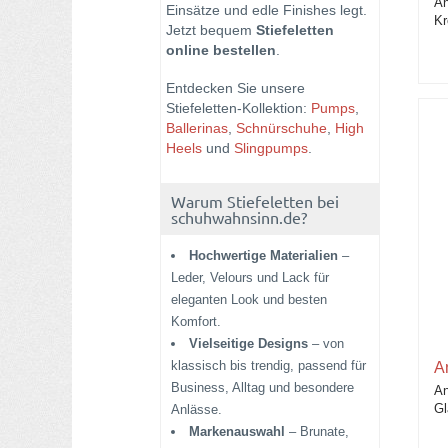
An
Einsätze und edle Finishes legt.
Kr
Jetzt bequem
Stiefeletten
VIAMERCANTI
online bestellen
.
Zinda
Entdecken Sie unsere
Stiefeletten-Kollektion:
Pumps
,
Ballerinas
,
Schnürschuhe
,
High
Heels
und
Slingpumps
.
Warum Stiefeletten bei
schuhwahnsinn.de?
Hochwertige Materialien
–
Leder, Velours und Lack für
eleganten Look und besten
Komfort.
Vielseitige Designs
– von
klassisch bis trendig, passend für
A
Business, Alltag und besondere
An
Gl
Anlässe.
Markenauswahl
– Brunate,