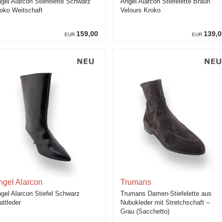
gel Alarcon Stiefelette Schwarz
Angel Alarcon Stiefelette Braun
oko Weitschaft
Velours Kroko
159,00
139,0
EUR
EUR
ngel Alarcon
Trumans
gel Alarcon Stiefel Schwarz
Trumans Damen-Stiefelette aus
attleder
Nubukleder mit Stretchschaft –
Grau (Sacchetto)