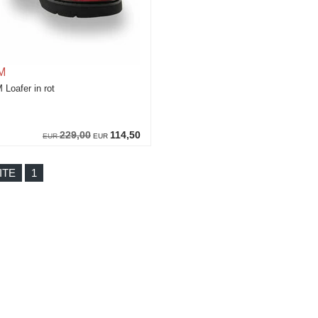
M
 Loafer in rot
229,00
114,50
EUR
EUR
ITE
1