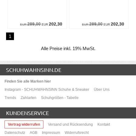
289,00
202,30
289,00
202,30
EUR
EUR
EUR
EUR
1
Alle Preise inkl. 19% MwSt.
SCHUHWAHNSINN.DE
Finden Sie alle Marken hier
Instagram - SCHUHWAHNSINN Schuhe & Sneaker
Über Uns
Trends
Zahlarten
Schuhgrößen - Tabelle
KUNDENSERVICE
Vertrag widerrufen
Versand und Rücksendung
Kontakt
Datenschutz
AGB
Impressum
Widerrufsrecht