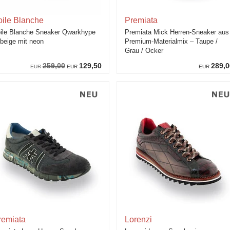
oile Blanche
Premiata
ile Blanche Sneaker Qwarkhype
Premiata Mick Herren-Sneaker aus
 beige mit neon
Premium-Materialmix – Taupe /
Grau / Ocker
259,00
129,50
289,0
EUR
EUR
EUR
remiata
Lorenzi