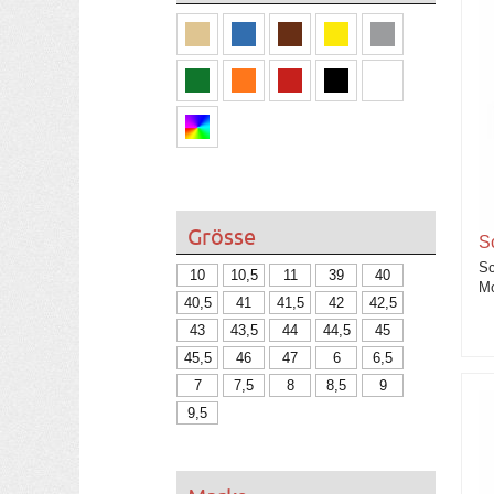
Grösse
S
Sc
10
10,5
11
39
40
Mo
40,5
41
41,5
42
42,5
43
43,5
44
44,5
45
45,5
46
47
6
6,5
7
7,5
8
8,5
9
9,5