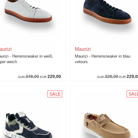
aurizi
Maurizi
urizi - Herrensneaker in weiß,
Maurizi - Herrensneaker in blau
per weich
velours
349,00
229,00
329,00
229,0
EUR
EUR
EUR
EUR