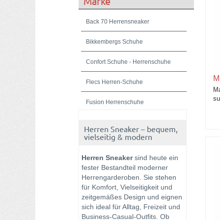
Marke
Back 70 Herrensneaker
Bikkembergs Schuhe
Confort Schuhe - Herrenschuhe
M
Flecs Herren-Schuhe
Ma
su
Fusion Herrenschuhe
Galizio Torresi
Herren Sneaker – bequem,
vielseitig & modern
Kamo Gutsu
Herren Sneaker
sind heute ein
Lemargo Herrenschuhe
fester Bestandteil moderner
Herrengarderoben. Sie stehen
Lloyd Schuhe
für Komfort, Vielseitigkeit und
zeitgemäßes Design und eignen
Lorenzi
sich ideal für Alltag, Freizeit und
Business-Casual-Outfits. Ob