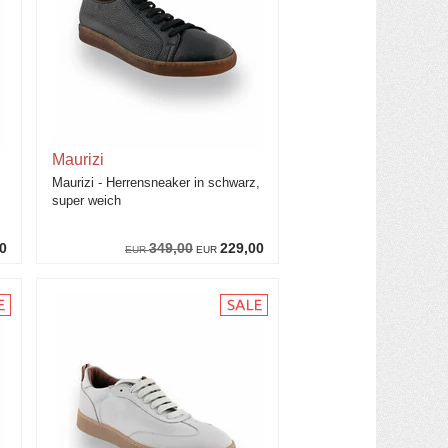
Maurizi
Maurizi - Herrensneaker in schwarz,
super weich
0
349,00
229,00
EUR
EUR