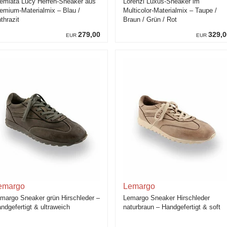
emiata Lucy Herren-Sneaker aus
Lorenzi Luxus-Sneaker im
emium-Materialmix – Blau /
Multicolor-Materialmix – Taupe /
thrazit
Braun / Grün / Rot
279,00
329,0
EUR
EUR
emargo
Lemargo
margo Sneaker grün Hirschleder –
Lemargo Sneaker Hirschleder
ndgefertigt & ultraweich
naturbraun – Handgefertigt & soft