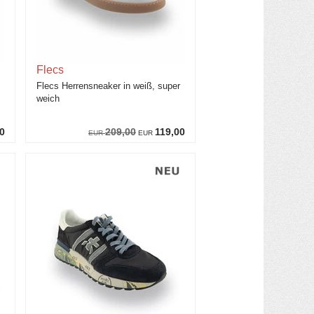
Flecs
Flecs Herrensneaker in weiß, super
weich
0
209,00
119,00
EUR
EUR