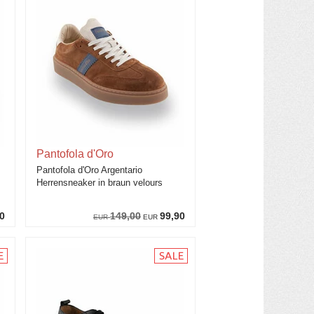
Pantofola d'Oro
Pantofola d'Oro Argentario
Herrensneaker in braun velours
0
149,00
99,90
EUR
EUR