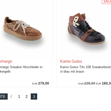
emargo
Kamo Gutsu
margo Sneaker Hirschleder in
Kamo Gutso Tifo 108 Sneakerboot
kergelb
in blau mit braun
279,00
229,00
160,3
EUR
EUR
EUR
ITE
1
2
3