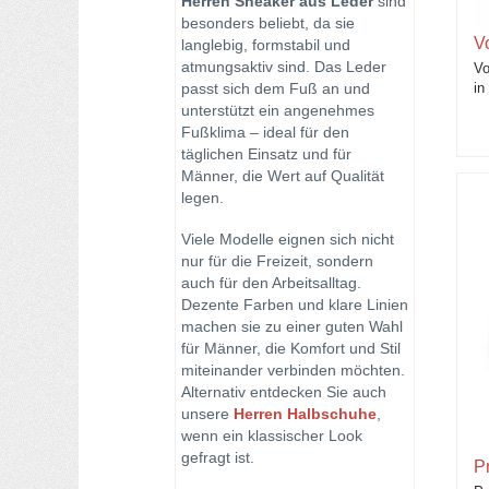
Herren Sneaker aus Leder
sind
besonders beliebt, da sie
V
langlebig, formstabil und
atmungsaktiv sind. Das Leder
Vo
passt sich dem Fuß an und
in
unterstützt ein angenehmes
Fußklima – ideal für den
täglichen Einsatz und für
Männer, die Wert auf Qualität
legen.
Viele Modelle eignen sich nicht
nur für die Freizeit, sondern
auch für den Arbeitsalltag.
Dezente Farben und klare Linien
machen sie zu einer guten Wahl
für Männer, die Komfort und Stil
miteinander verbinden möchten.
Alternativ entdecken Sie auch
unsere
Herren Halbschuhe
,
wenn ein klassischer Look
gefragt ist.
P