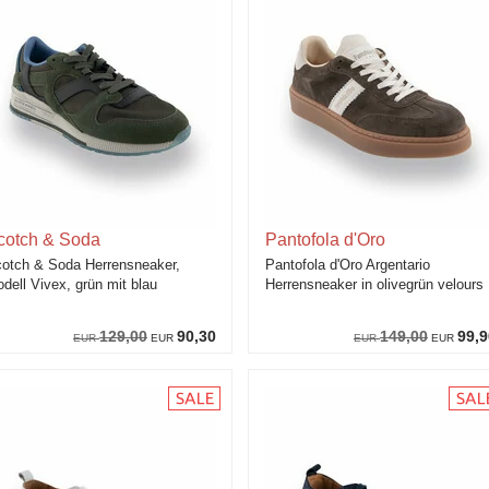
cotch & Soda
Pantofola d'Oro
otch & Soda Herrensneaker,
Pantofola d'Oro Argentario
dell Vivex, grün mit blau
Herrensneaker in olivegrün velours
129,00
90,30
149,00
99,9
EUR
EUR
EUR
EUR