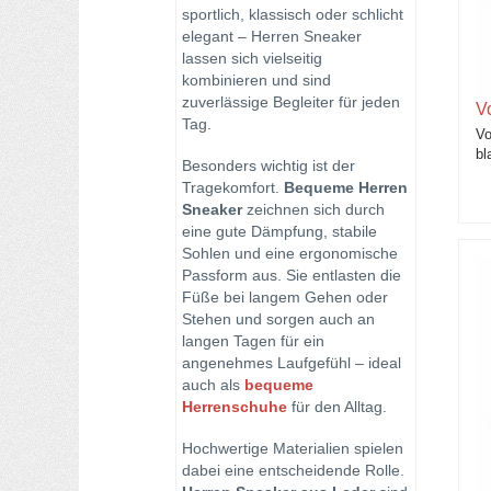
Maurizi Herrenschuhe
sportlich, klassisch oder schlicht
elegant – Herren Sneaker
Pantofola d `Oro
lassen sich vielseitig
kombinieren und sind
Premiata
zuverlässige Begleiter für jeden
V
Tag.
Vo
Quarvif
bl
Besonders wichtig ist der
Tragekomfort.
Scotch & Soda
Bequeme Herren
Sneaker
zeichnen sich durch
eine gute Dämpfung, stabile
Voile Blanche Herrenschuhe
Sohlen und eine ergonomische
Passform aus. Sie entlasten die
Füße bei langem Gehen oder
Stehen und sorgen auch an
langen Tagen für ein
angenehmes Laufgefühl – ideal
auch als
bequeme
Herrenschuhe
für den Alltag.
Hochwertige Materialien spielen
dabei eine entscheidende Rolle.