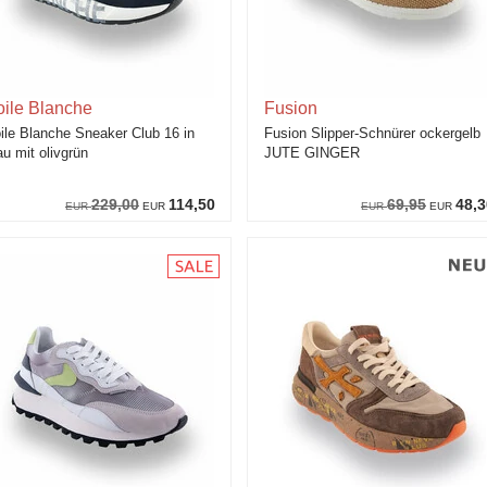
oile Blanche
Fusion
ile Blanche Sneaker Club 16 in
Fusion Slipper-Schnürer ockergelb
au mit olivgrün
JUTE GINGER
229,00
114,50
69,95
48,3
EUR
EUR
EUR
EUR