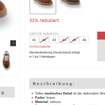
33% reduziert
GRÖSSE WÄHLEN:
41
42
43
44
45
46
Größentabelle
Standardlieferung (Deutschland) erfolgt
in 1 bis 3 Werktagen
Beschreibung:
ng
Tolles
modisches Detail
ist der dekorative Str
Farbe:
braun
Material:
velours