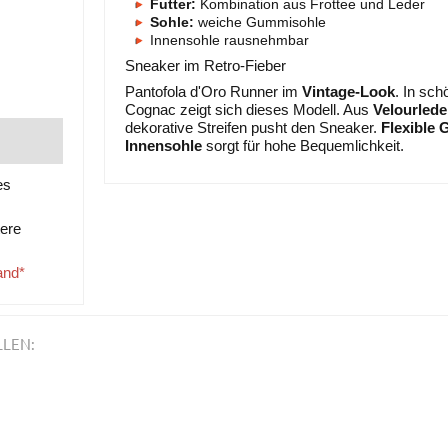
Futter:
Kombination aus Frottee und Leder
Sohle:
weiche Gummisohle
Innensohle rausnehmbar
Sneaker im Retro-Fieber
Pantofola d'Oro Runner im
Vintage-Look
. In sc
Cognac zeigt sich dieses Modell. Aus
Velourlede
dekorative Streifen pusht den Sneaker.
Flexible
Innensohle
sorgt für hohe Bequemlichkeit.
es
tere
and*
LLEN: