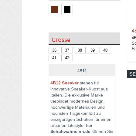
4
Grösse
4B
Sc
Ha
36
37
38
39
40
41
42
4B12
SE
4B12 Sneaker
stehen für
innovative Sneaker-Kunst aus
Italien. Die exklusive Marke
verbindet modernes Design,
hochwertige Materialien und
höchsten Tragekomfort zu
einzigartigen Schuhen für einen
urbanen Lifestyle. Bei
Schuhwahnsinn.de
können Sie