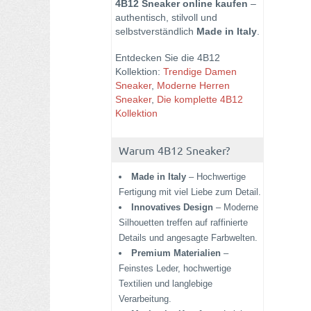
4B12 Sneaker online kaufen
–
authentisch, stilvoll und
selbstverständlich
Made in Italy
.
Entdecken Sie die 4B12
Kollektion:
Trendige Damen
Sneaker
,
Moderne Herren
Sneaker
,
Die komplette 4B12
Kollektion
Warum 4B12 Sneaker?
Made in Italy
– Hochwertige
Fertigung mit viel Liebe zum Detail.
Innovatives Design
– Moderne
Silhouetten treffen auf raffinierte
Details und angesagte Farbwelten.
Premium Materialien
–
Feinstes Leder, hochwertige
Textilien und langlebige
Verarbeitung.