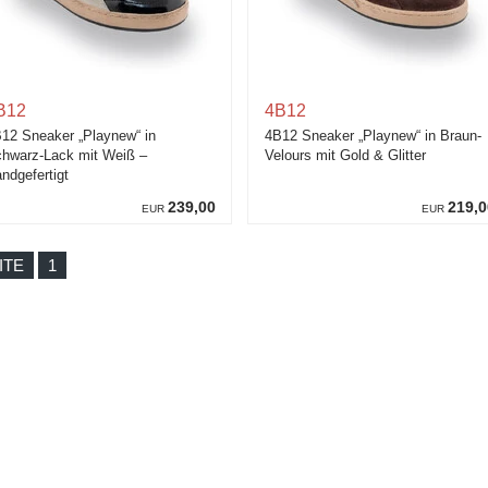
B12
4B12
12 Sneaker „Playnew“ in
4B12 Sneaker „Playnew“ in Braun-
hwarz-Lack mit Weiß –
Velours mit Gold & Glitter
ndgefertigt
239,00
219,0
EUR
EUR
ITE
1