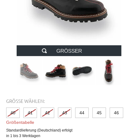
GRÖSSER
GRÖSSE WÄHLEN:
40
41
42
43
44
45
46
Größentabelle
Standardlieferung (Deutschland) erfolgt
in 1 bis 3 Werktagen