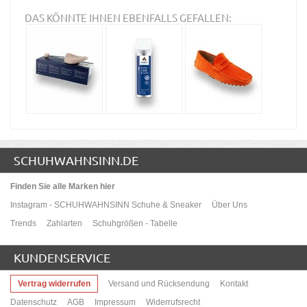
DAS KÖNNTE IHNEN EBENFALLS GEFALLEN:
SCHUHWAHNSINN.DE
Finden Sie alle Marken hier
Instagram - SCHUHWAHNSINN Schuhe & Sneaker
Über Uns
Trends
Zahlarten
Schuhgrößen - Tabelle
KUNDENSERVICE
Vertrag widerrufen
Versand und Rücksendung
Kontakt
Datenschutz
AGB
Impressum
Widerrufsrecht