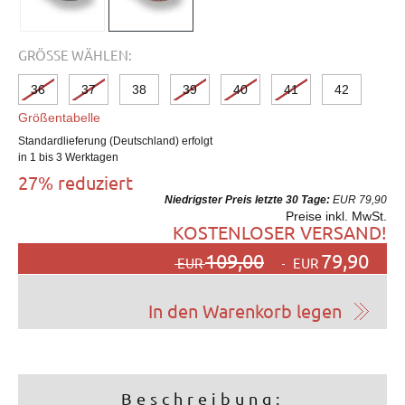
GRÖSSE WÄHLEN:
36
37
38
39
40
41
42
Größentabelle
Standardlieferung (Deutschland) erfolgt
in 1 bis 3 Werktagen
27% reduziert
Niedrigster Preis letzte 30 Tage:
EUR 79,90
Preise inkl. MwSt.
KOSTENLOSER VERSAND!
109,00
79,90
EUR
EUR
Beschreibung: