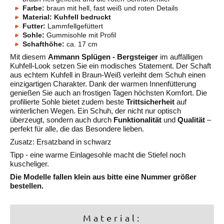
Farbe:
braun mit hell, fast weiß und roten Details
Material: Kuhfell bedruckt
Futter:
Lammfellgefüttert
Sohle:
Gummisohle mit Profil
Schafthöhe:
ca. 17 cm
Mit diesem
Ammann Splügen - Bergsteiger
im auffälligen
Kuhfell-Look setzen Sie ein modisches Statement. Der Schaft
aus echtem Kuhfell in Braun-Weiß verleiht dem Schuh einen
einzigartigen Charakter. Dank der warmen Innenfütterung
genießen Sie auch an frostigen Tagen höchsten Komfort. Die
profilierte Sohle bietet zudem beste
Trittsicherheit
auf
winterlichen Wegen. Ein Schuh, der nicht nur optisch
überzeugt, sondern auch durch
Funktionalität
und
Qualität
–
perfekt für alle, die das Besondere lieben.
Zusatz: Ersatzband in schwarz
Tipp - eine warme Einlagesohle macht die Stiefel noch
kuscheliger.
Die Modelle fallen klein aus bitte eine Nummer größer
bestellen.
Material: