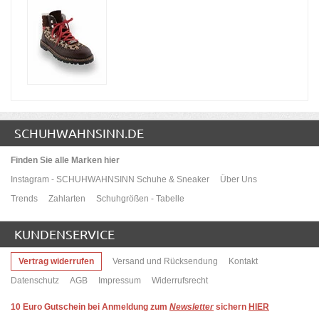
SCHUHWAHNSINN.DE
Finden Sie alle Marken hier
Instagram - SCHUHWAHNSINN Schuhe & Sneaker
Über Uns
Trends
Zahlarten
Schuhgrößen - Tabelle
KUNDENSERVICE
Vertrag widerrufen
Versand und Rücksendung
Kontakt
Datenschutz
AGB
Impressum
Widerrufsrecht
10
Euro Gutschein bei Anmeldung zum
Newsletter
sichern
HIER