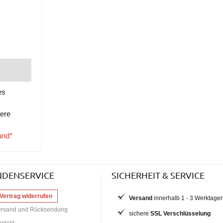
es
tere
and*
NDENSERVICE
SICHERHEIT & SERVICE
Vertrag widerrufen
Versand
innerhalb 1 - 3 Werktage
ersand und Rücksendung
sichere
SSL Verschlüsselung
ntakt