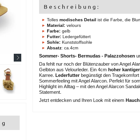
Beschreibung:
Tolles
modisches Detail
ist die Farbe, die Bl
Material:
velours
Farbe:
gelb
Futter:
Ledergefüttert
Sohle:
Kunststoffsohle
Absatz
: ca.4cm
Sommer- Shorts- Bermudas - Palazzohosen
un
Da fehlt nur noch der Blütenzauber von Angel Ala
Gelbton aus Velourleder. Ein 4cm
hoher kantige
Karree.
Lederfutter
begünstigt den Tragekomfort
Sommerfeeling mit Angel Alarcon. Perfekt für so
Highlight im Alltag – mit den Angel Alarcon Sandale
Statement.
Jetzt entdecken und Ihren Look mit einem
Hauch
ng