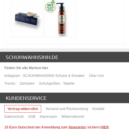
SCHUHWAHNSINN.DE
Finden Sie alle Marken hier
Instagram - SCHUHWAHNSINN Schuhe & Sneaker
Über Uns
Trends
Zahlarten
Schuhgrößen - Tabelle
KUNDENSERVICE
Vertrag widerrufen
Versand und Rücksendung
Kontakt
Datenschutz
AGB
Impressum
Widerrufsrecht
10
Euro Gutschein bei Anmeldung zum
Newsletter
sichern
HIER