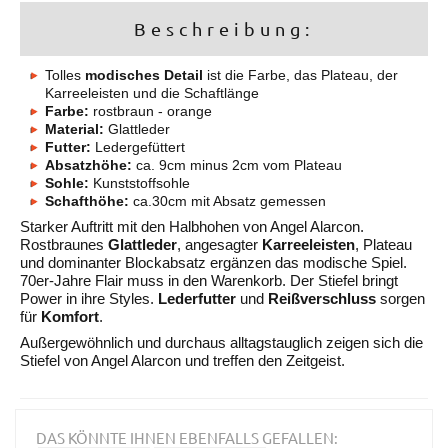
Beschreibung:
Tolles
modisches Detail
ist die Farbe, das Plateau, der
Karreeleisten und die Schaftlänge
Farbe:
rostbraun - orange
Material:
Glattleder
Futter:
Ledergefüttert
Absatzhöhe:
ca. 9cm minus 2cm vom Plateau
Sohle:
Kunststoffsohle
Schafthöhe:
ca.30cm mit Absatz gemessen
Starker Auftritt mit den Halbhohen von Angel Alarcon.
Rostbraunes
Glattleder
, angesagter
Karreeleisten
, Plateau
und dominanter Blockabsatz ergänzen das modische Spiel.
70er-Jahre Flair muss in den Warenkorb. Der Stiefel bringt
Power in ihre Styles.
Lederfutter
und
Reißverschluss
sorgen
für
Komfort
.
Außergewöhnlich und durchaus alltagstauglich zeigen sich die
Stiefel von Angel Alarcon und treffen den Zeitgeist.
DAS KÖNNTE IHNEN EBENFALLS GEFALLEN: