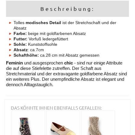
Beschreibung:
Tolles
modisches Detail
ist der Stretchschaft und der
Absatz
Farbe:
beige mit goldfarbenen Absatz
Futter:
Vorfuß ledergefüttert
Sohle:
Kunststoffsohle
Absatz
: ca.7cm
Schafthöhe:
ca.28 cm mit Absatz gemessen
Feminin
und ausgesprochen
chic
- sind nur einige Attribute
die auf diese Stiefelette zutreffen. Der Schaft aus
Stretchmaterial und der extravagante goldfarbene Absatz sind
ein weiteres Plus. Der unempfindliche Absatz ist elegant und
dennoch Alltagstauglich.
DAS KÖNNTE IHNEN EBENFALLS GEFALLEN: