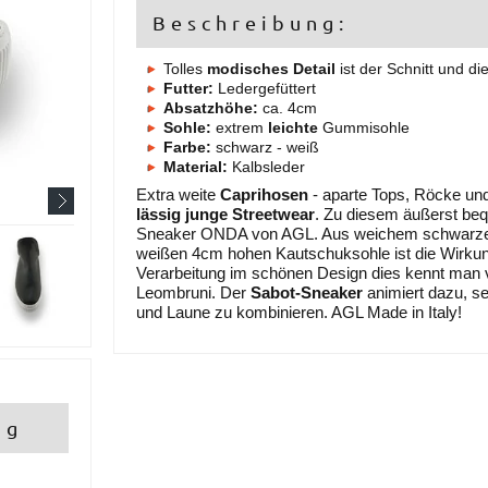
Beschreibung:
Tolles
modisches Detail
ist der Schnitt und di
Futter:
Ledergefüttert
Absatzhöhe:
ca. 4cm
Sohle:
extrem
leichte
Gummisohle
Farbe:
schwarz - weiß
Material:
Kalbsleder
Extra weite
Caprihosen
- aparte Tops, Röcke un
lässig junge Streetwear
. Zu diesem äußerst be
Sneaker ONDA von AGL. Aus weichem schwarzem
weißen 4cm hohen Kautschuksohle ist die Wirkung
Verarbeitung im schönen Design dies kennt man von
Leombruni. Der
Sabot-Sneaker
animiert dazu, se
und Laune zu kombinieren. AGL Made in Italy!
ng