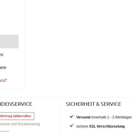
es
tere
and*
NDENSERVICE
SICHERHEIT & SERVICE
Vertrag widerrufen
Versand
innerhalb 1 - 3 Werktage
ersand und Rücksendung
sichere
SSL Verschlüsselung
ntakt