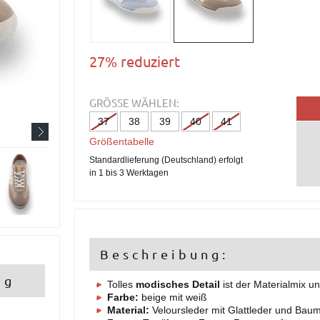
27% reduziert
GRÖSSE WÄHLEN:
37
38
39
40
41
Größentabelle
Standardlieferung (Deutschland) erfolgt
in 1 bis 3 Werktagen
Beschreibung:
ng
Tolles
modisches Detail
ist der Materialmix un
Farbe:
beige mit weiß
Material:
Veloursleder mit Glattleder und Baum