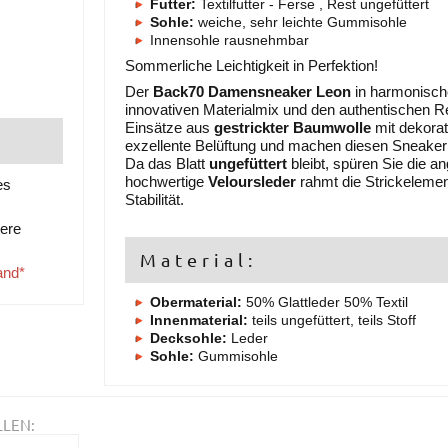
Futter:
Textilfutter - Ferse , Rest ungefüttert
Sohle:
weiche, sehr leichte Gummisohle
Innensohle rausnehmbar
Sommerliche Leichtigkeit in Perfektion!
Der
Back70 Damensneaker Leon
in harmonisc
innovativen Materialmix und den authentischen R
Einsätze aus
gestrickter Baumwolle
mit dekora
exzellente Belüftung und machen diesen Sneaker 
Da das Blatt
ungefüttert
bleibt, spüren Sie die 
hochwertige
Veloursleder
rahmt die Strickelement
es
Stabilität.
tere
Material:
and*
Obermaterial:
50% Glattleder 50% Textil
Innenmaterial:
teils ungefüttert, teils Stoff
Decksohle:
Leder
Sohle:
Gummisohle
LLEN: