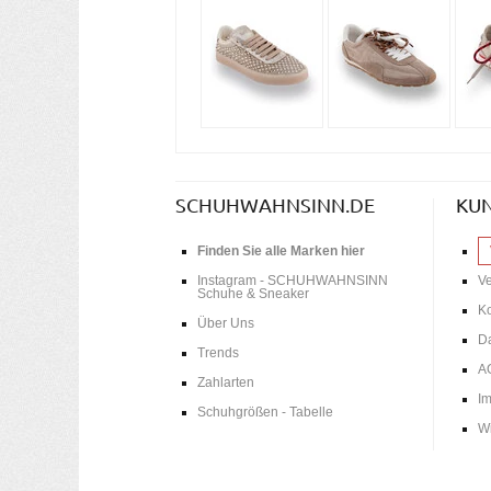
SCHUHWAHNSINN.DE
KU
Finden Sie alle Marken hier
Instagram - SCHUHWAHNSINN
V
Schuhe & Sneaker
Ko
Über Uns
D
Trends
A
Zahlarten
I
Schuhgrößen - Tabelle
Wi