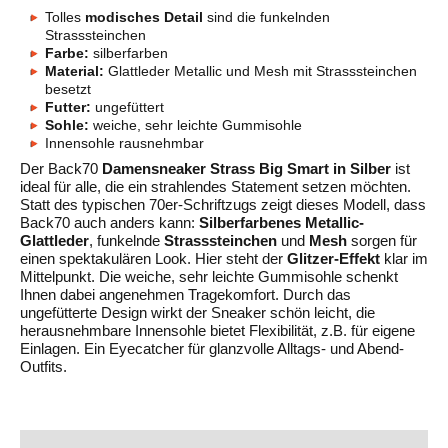
Tolles
modisches Detail
sind die funkelnden
Strasssteinchen
Farbe:
silberfarben
Material:
Glattleder Metallic und Mesh mit Strasssteinchen
besetzt
Futter:
ungefüttert
Sohle:
weiche, sehr leichte Gummisohle
Innensohle rausnehmbar
Der Back70
Damensneaker Strass Big Smart in Silber
ist
ideal für alle, die ein strahlendes Statement setzen möchten.
Statt des typischen 70er-Schriftzugs zeigt dieses Modell, dass
Back70 auch anders kann:
Silberfarbenes Metallic-
Glattleder
, funkelnde
Strasssteinchen
und
Mesh
sorgen für
einen spektakulären Look. Hier steht der
Glitzer-Effekt
klar im
Mittelpunkt. Die weiche, sehr leichte Gummisohle schenkt
Ihnen dabei angenehmen Tragekomfort. Durch das
ungefütterte Design wirkt der Sneaker schön leicht, die
herausnehmbare Innensohle bietet Flexibilität, z.B. für eigene
Einlagen. Ein Eyecatcher für glanzvolle Alltags- und Abend-
Outfits.