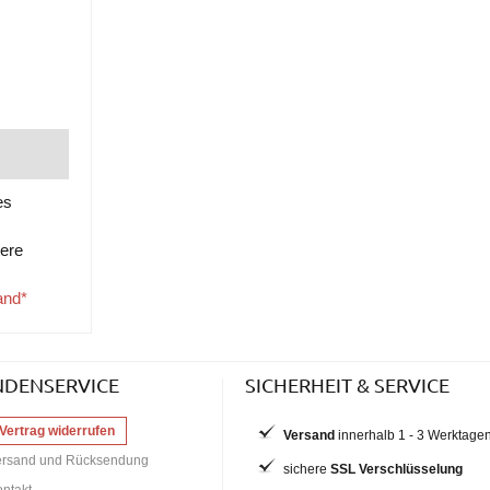
es
tere
and*
NDENSERVICE
SICHERHEIT & SERVICE
Vertrag widerrufen
Versand
innerhalb 1 - 3 Werktage
ersand und Rücksendung
sichere
SSL Verschlüsselung
ntakt