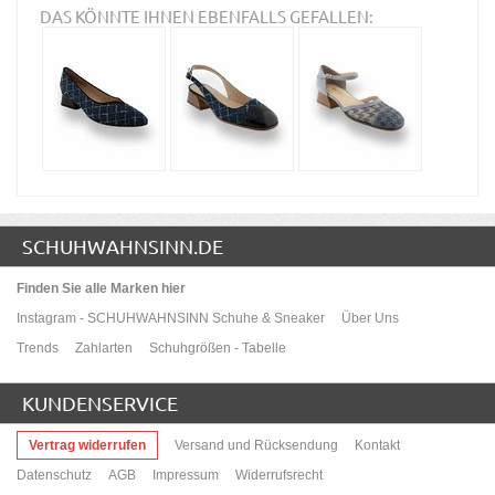
DAS KÖNNTE IHNEN EBENFALLS GEFALLEN:
SCHUHWAHNSINN.DE
Finden Sie alle Marken hier
Instagram - SCHUHWAHNSINN Schuhe & Sneaker
Über Uns
Trends
Zahlarten
Schuhgrößen - Tabelle
KUNDENSERVICE
Vertrag widerrufen
Versand und Rücksendung
Kontakt
Datenschutz
AGB
Impressum
Widerrufsrecht