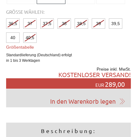
GRÖSSE WÄHLEN:
36,5
37
37,5
38
38,5
39
39,5
40
40,5
Größentabelle
Standardlieferung (Deutschland) erfolgt
in 1 bis 3 Werktagen
Preise inkl. MwSt.
KOSTENLOSER VERSAND!
289,00
EUR
Beschreibung: