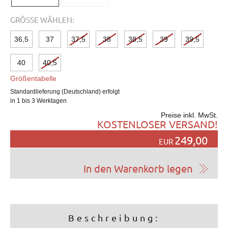
GRÖSSE WÄHLEN:
36,5
37
37,5
38
38,5
39
39,5
40
40,5
Größentabelle
Standardlieferung (Deutschland) erfolgt
in 1 bis 3 Werktagen
Preise inkl. MwSt.
KOSTENLOSER VERSAND!
249,00
EUR
Beschreibung: