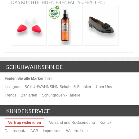
DAS KÖNNTE IHNEN EBENFALLS GEFALLEN:
SCHUHWAHNSINN.DE
Finden Sie alle Marken hier
Instagram - SCHUHWAHNSINN Schuhe & Sneaker
Über Uns
Trends
Zahlarten
Schuhgrößen - Tabelle
KUNDENSERVICE
Vertrag widerrufen
Versand und Rücksendung
Kontakt
Datenschutz
AGB
Impressum
Widerrufsrecht