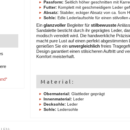
Passform:
Seitlich höher geschnitten mit Kar
Futter:
Komplett mit geschmeidigem Leder gefü
Absatz:
Stabiler, eckiger Absatz von ca. 5cm 
Sohle:
Edle Lederlaufsohle für einen stilvollen A
Ein
glanzvoller
Begleiter für
stilbewusste
Anläss
Sandalette besticht durch ihr geprägtes Leder, da
modisch veredelt wird. Die handwerkliche Präzisi
macht pure Lust auf einen perfekt abgestimmten
genießen Sie ein
unvergleichlich
freies Tragegef
Design garantiert einen stilsicheren Auftritt und v
es
Komfort meisterhaft.
tere
and*
Material:
Obermaterial:
Glattleder geprägt
Innenmaterial:
Leder
Decksohle:
Leder
Sohle:
Ledersohle
LLEN: