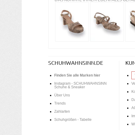
SCHUHWAHNSINN.DE
KU
Finden Sie alle Marken hier
Instagram - SCHUHWAHNSINN
V
Schuhe & Sneaker
Ko
Über Uns
D
Trends
A
Zahlarten
I
Schuhgrößen - Tabelle
Wi