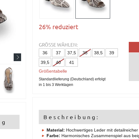
26% reduziert
GRÖSSE WÄHLEN:
36
37
37,5
38
38,5
39
39,5
40
41
Größentabelle
Standardlieferung (Deutschland) erfolgt
in 1 bis 3 Werktagen
Beschreibung:
ng
Material:
Hochwertiges Leder mit detailreiche
Farbe:
Harmonisches Zusammenspiel aus beig