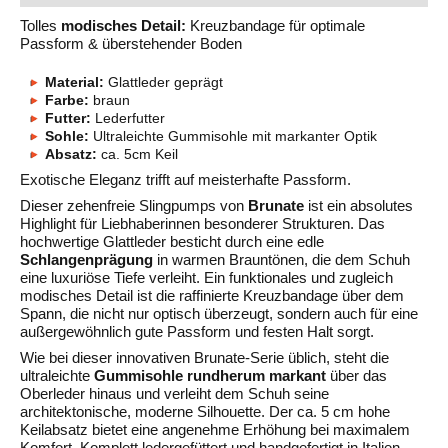
Tolles
modisches Detail:
Kreuzbandage für optimale
Passform & überstehender Boden
Material:
Glattleder geprägt
Farbe:
braun
Futter:
Lederfutter
Sohle:
Ultraleichte Gummisohle mit markanter Optik
Absatz:
ca. 5cm Keil
Exotische Eleganz trifft auf meisterhafte Passform.
Dieser zehenfreie Slingpumps von
Brunate
ist ein absolutes
Highlight für Liebhaberinnen besonderer Strukturen. Das
hochwertige Glattleder besticht durch eine edle
Schlangenprägung
in warmen Brauntönen, die dem Schuh
eine luxuriöse Tiefe verleiht. Ein funktionales und zugleich
modisches Detail ist die raffinierte Kreuzbandage über dem
Spann, die nicht nur optisch überzeugt, sondern auch für eine
außergewöhnlich gute Passform und festen Halt sorgt.
Wie bei dieser innovativen Brunate-Serie üblich, steht die
ultraleichte
Gummisohle rundherum markant
über das
Oberleder hinaus und verleiht dem Schuh seine
architektonische, moderne Silhouette. Der ca. 5 cm hohe
Keilabsatz bietet eine angenehme Erhöhung bei maximalem
Komfort. Komplett ledergefüttert und handgefertigt in Italien.