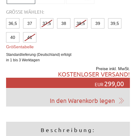
GRÖSSE WÄHLEN:
36,5
37
37,5
38
38,5
39
39,5
40
41
Größentabelle
Standardlieferung (Deutschland) erfolgt
in 1 bis 3 Werktagen
Preise inkl. MwSt.
KOSTENLOSER VERSAND!
299,00
EUR
Beschreibung: