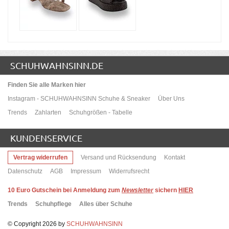
SCHUHWAHNSINN.DE
Finden Sie alle Marken hier
Instagram - SCHUHWAHNSINN Schuhe & Sneaker
Über Uns
Trends
Zahlarten
Schuhgrößen - Tabelle
KUNDENSERVICE
Vertrag widerrufen
Versand und Rücksendung
Kontakt
Datenschutz
AGB
Impressum
Widerrufsrecht
10
Euro Gutschein bei Anmeldung zum
Newsletter
sichern
HIER
Trends
Schuhpflege
Alles über Schuhe
© Copyright 2026 by
SCHUHWAHNSINN