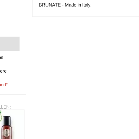
BRUNATE - Made in Italy.
es
tere
and*
LLEN: