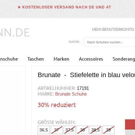
★ KOSTENLOSER VERSAND NACH DE UND AT
MEIN BENUTZERKONTO
SUCHE:
enschuhe
Taschen
Marken
Accessoires
Sonderang
Brunate - Stiefelette in blau velo
ARTIKELNUMMER:
17191
MARKE:
Brunate Schuhe
30% reduziert
GRÖSSE WÄHLEN:
36,5
37
37,5
38
38,5
39