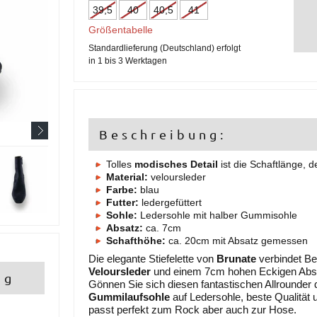
39,5
40
40,5
41
Größentabelle
Standardlieferung (Deutschland) erfolgt
in 1 bis 3 Werktagen
Beschreibung:
Tolles
modisches Detail
ist die Schaftlänge, 
Material:
veloursleder
Farbe:
blau
Futter:
ledergefüttert
Sohle:
Ledersohle mit halber Gummisohle
Absatz:
ca. 7cm
Schafthöhe:
ca. 20cm mit Absatz gemessen
Die elegante Stiefelette von
Brunate
verbindet Be
Veloursleder
und einem 7cm hohen Eckigen Absat
ng
Gönnen Sie sich diesen fantastischen Allrounder de
Gummilaufsohle
auf Ledersohle, beste Qualität u
passt perfekt zum Rock aber auch zur Hose.