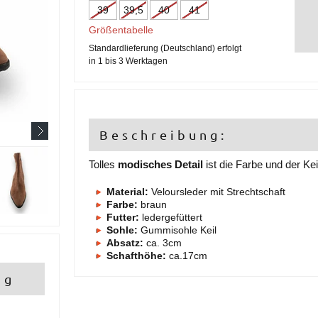
39
39,5
40
41
Größentabelle
Standardlieferung (Deutschland) erfolgt
in 1 bis 3 Werktagen
Beschreibung:
Tolles
modisches Detail
ist die Farbe und der Ke
Material:
Veloursleder mit Strechtschaft
Farbe:
braun
Futter:
ledergefüttert
Sohle:
Gummisohle Keil
Absatz:
ca. 3cm
Schafthöhe:
ca.17cm
ng