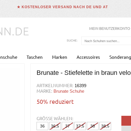
★ KOSTENLOSER VERSAND NACH DE UND AT
MEIN BENUTZERKONTO
SUCHE:
enschuhe
Taschen
Marken
Accessoires
Sonderang
Brunate - Stiefelette in braun velo
ARTIKELNUMMER:
16399
MARKE:
Brunate Schuhe
50% reduziert
GRÖSSE WÄHLEN:
36
36,5
37
37,5
38
38,5