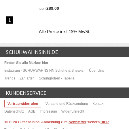
289,00
EUR
1
Alle Preise inkl. 19% MwSt.
SCHUHWAHNSINN.DE
Finden Sie alle Marken hier
Instagram - SCHUHWAHNSINN Schuhe & Sneaker
Über Uns
Trends
Zahlarten
Schuhgrößen - Tabelle
KUNDENSERVICE
Vertrag widerrufen
Versand und Rücksendung
Kontakt
Datenschutz
AGB
Impressum
Widerrufsrecht
10
Euro Gutschein bei Anmeldung zum
Newsletter
sichern
HIER