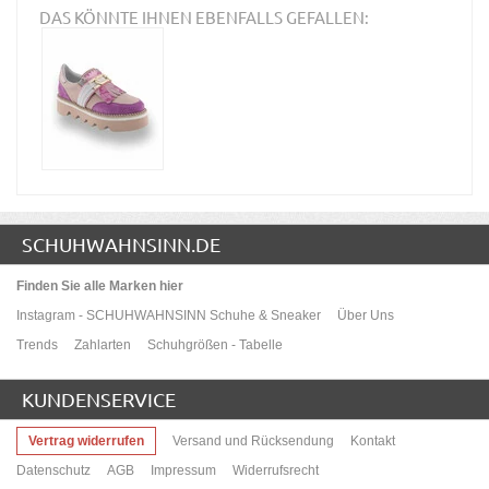
DAS KÖNNTE IHNEN EBENFALLS GEFALLEN:
SCHUHWAHNSINN.DE
Finden Sie alle Marken hier
Instagram - SCHUHWAHNSINN Schuhe & Sneaker
Über Uns
Trends
Zahlarten
Schuhgrößen - Tabelle
KUNDENSERVICE
Vertrag widerrufen
Versand und Rücksendung
Kontakt
Datenschutz
AGB
Impressum
Widerrufsrecht