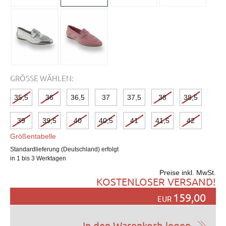
GRÖSSE WÄHLEN:
35,5
36
36,5
37
37,5
38
38,5
39
39,5
40
40,5
41
41,5
42
Größentabelle
Standardlieferung (Deutschland) erfolgt
in 1 bis 3 Werktagen
Preise inkl. MwSt.
KOSTENLOSER VERSAND!
159,00
EUR