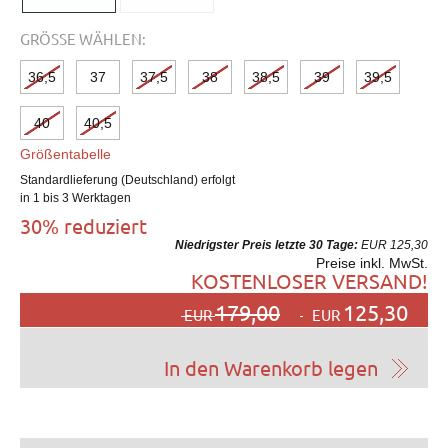
GRÖSSE WÄHLEN:
36,5
37
37,5
38
38,5
39
39,5
40
40,5
Größentabelle
Standardlieferung (Deutschland) erfolgt
in 1 bis 3 Werktagen
30% reduziert
Niedrigster Preis letzte 30 Tage:
EUR 125,30
Preise inkl. MwSt.
KOSTENLOSER VERSAND!
179,00
125,30
EUR
EUR