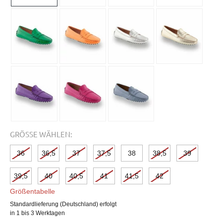
GRÖSSE WÄHLEN:
36
36,5
37
37,5
38
38,5
39
39,5
40
40,5
41
41,5
42
Größentabelle
Standardlieferung (Deutschland) erfolgt
in 1 bis 3 Werktagen