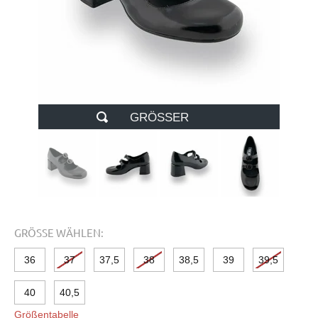
GRÖSSER
GRÖSSE WÄHLEN:
36
37
37,5
38
38,5
39
39,5
40
40,5
Größentabelle