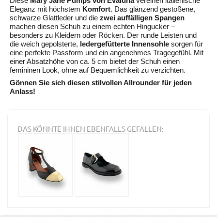
Diese
Mary Jane Pumps von Evaluna
vereinen italienische
Eleganz mit höchstem
Komfort
. Das glänzend gestoßene,
schwarze Glattleder und die
zwei auffälligen Spangen
machen diesen Schuh zu einem echten Hingucker –
besonders zu Kleidern oder Röcken. Der runde Leisten und
die weich gepolsterte,
ledergefütterte Innensohle
sorgen für
eine perfekte Passform und ein angenehmes Tragegefühl. Mit
einer Absatzhöhe von ca. 5 cm bietet der Schuh einen
femininen Look, ohne auf Bequemlichkeit zu verzichten.
Gönnen Sie sich diesen stilvollen Allrounder für jeden
Anlass!
DAS KÖNNTE IHNEN EBENFALLS GEFALLEN: