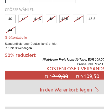
GRÖSSE WÄHLEN:
40
41
41,5
42
42,5
43
43,5
44
Größentabelle
Standardlieferung (Deutschland) erfolgt
in 1 bis 3 Werktagen
50% reduziert
Niedrigster Preis letzte 30 Tage:
EUR 109,50
Preise inkl. MwSt.
KOSTENLOSER VERSAND!
219,00
109,50
EUR
EUR