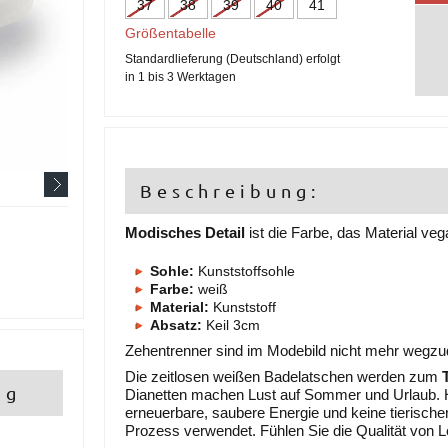
37
38
39
40
41
Größentabelle
Standardlieferung (Deutschland) erfolgt
in 1 bis 3 Werktagen
Beschreibung:
Modisches Detail
ist die Farbe, das Material ve
Sohle:
Kunststoffsohle
Farbe:
weiß
Material:
Kunststoff
Absatz:
Keil 3cm
Zehentrenner sind im Modebild nicht mehr wegz
Die zeitlosen weißen Badelatschen werden zum
ng
Dianetten machen Lust auf Sommer und Urlaub. Her
erneuerbare, saubere Energie und keine tierische
Prozess verwendet. Fühlen Sie die Qualität von L