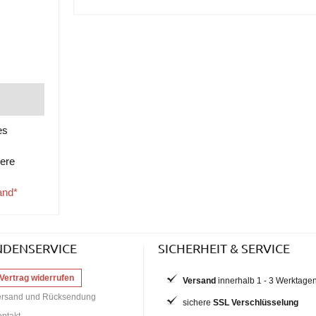
es
tere
and*
NDENSERVICE
SICHERHEIT & SERVICE
Vertrag widerrufen
Versand
innerhalb 1 - 3 Werktage
ersand und Rücksendung
sichere
SSL Verschlüsselung
ntakt