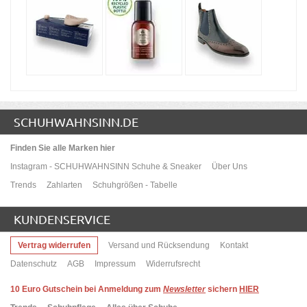
SCHUHWAHNSINN.DE
Finden Sie alle Marken hier
Instagram - SCHUHWAHNSINN Schuhe & Sneaker
Über Uns
Trends
Zahlarten
Schuhgrößen - Tabelle
KUNDENSERVICE
Vertrag widerrufen
Versand und Rücksendung
Kontakt
Datenschutz
AGB
Impressum
Widerrufsrecht
10
Euro Gutschein bei Anmeldung zum
Newsletter
sichern
HIER