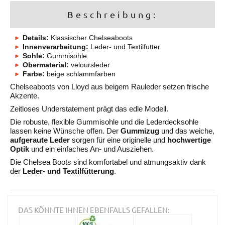
Beschreibung:
Details:
Klassischer Chelseaboots
Innenverarbeitung:
Leder- und Textilfutter
Sohle:
Gummisohle
Obermaterial:
veloursleder
Farbe:
beige schlammfarben
Chelseaboots von Lloyd aus beigem Rauleder setzen frische
Akzente.
Zeitloses Understatement prägt das edle Modell.
Die robuste, flexible Gummisohle und die Lederdecksohle
lassen keine Wünsche offen. Der
Gummizug
und das weiche,
aufgeraute Leder
sorgen für eine originelle und
hochwertige
Optik
und ein einfaches An- und Ausziehen.
Die Chelsea Boots sind komfortabel und atmungsaktiv dank
der
Leder- und Textilfütterung
.
DAS KÖNNTE IHNEN EBENFALLS GEFALLEN: