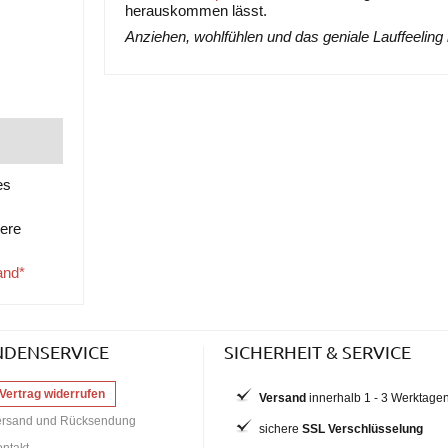
herauskommen lässt.
Anziehen, wohlfühlen und das geniale Lauffeeling
es
tere
and*
NDENSERVICE
SICHERHEIT & SERVICE
Vertrag widerrufen
Versand
innerhalb 1 - 3 Werktage
ersand und Rücksendung
sichere
SSL Verschlüsselung
ntakt