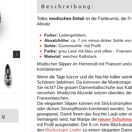
Beschreibung:
Tolles
modisches Detail
ist die Farbkombi, die F
Absatz
Futter:
Ledergefüttert,
Absatzhöhe:
ca. 7 cm minus dicker Sohle von
Sohle:
Gummisohle mit Profil
Farbe:
grau Lack mit blau und silber - Fransen
Material:
weiches Kalbslack
Modischer Slipper im Herrenstil mit Fransen und 
kombinieren!
Wenn die Tage kürzer und die Nächte kälter werde
Schönem belohnen. Da kommen die Monkstraps Lo
Sie nicht? Die grauen Damenhalbschuhe aus Kalbs
versehen. Modische Akzente setzen überdies die 
Fransenlaschen.
Die eleganten Slipper können mit Strickstrümpfe
oder dicken Strumpfhosen kombiniert werden. So s
gewappnet. Damit Ihnen das feuchte Laub oder e
ng
Verhängnis wird, hat Maripe die
neuen Schuhmod
mit Profil ausgestattet. Der 6 cm hohe Blockabs
den
Monkstraps Loafer
zu einem eleganten Damen