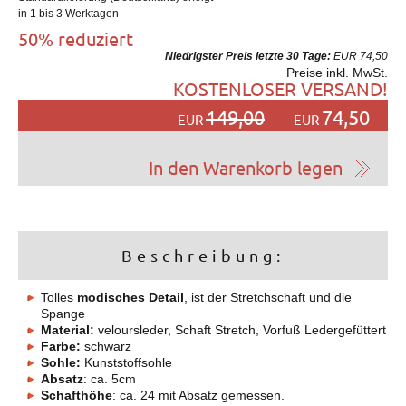
in 1 bis 3 Werktagen
50% reduziert
Niedrigster Preis letzte 30 Tage:
EUR 74,50
Preise inkl. MwSt.
KOSTENLOSER VERSAND!
149,00
74,50
EUR
EUR
Beschreibung:
Tolles
modisches Detail
, ist der Stretchschaft und die
Spange
Material:
veloursleder, Schaft Stretch, Vorfuß Ledergefüttert
Farbe:
schwarz
Sohle:
Kunststoffsohle
Absatz
: ca. 5cm
Schafthöhe
: ca. 24 mit Absatz gemessen.