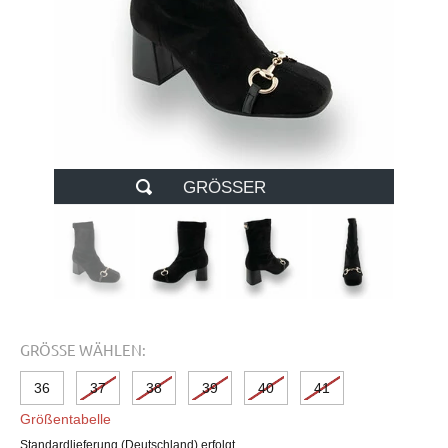
GRÖSSER
GRÖSSE WÄHLEN:
36
37
38
39
40
41
Größentabelle
Standardlieferung (Deutschland) erfolgt