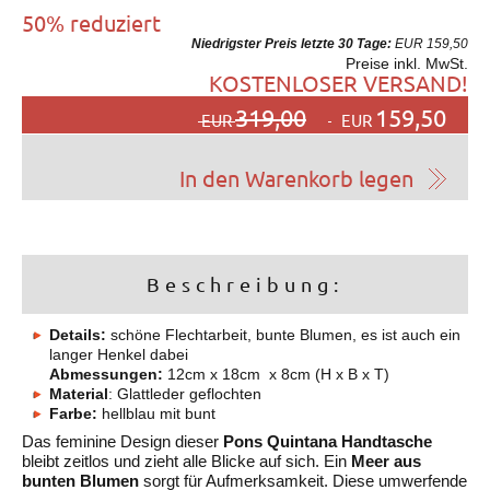
50% reduziert
Niedrigster Preis letzte 30 Tage:
EUR 159,50
Preise inkl. MwSt.
KOSTENLOSER VERSAND!
319,00
159,50
EUR
EUR
Beschreibung:
Details:
schöne Flechtarbeit, bunte Blumen, es ist auch ein
langer Henkel dabei
Abmessungen:
12cm x 18cm x 8cm (H x B x T)
Material
: Glattleder geflochten
Farbe:
hellblau mit bunt
Das feminine Design dieser
Pons Quintana Handtasche
bleibt zeitlos und zieht alle Blicke auf sich. Ein
Meer aus
bunten Blumen
sorgt für Aufmerksamkeit. Diese umwerfende