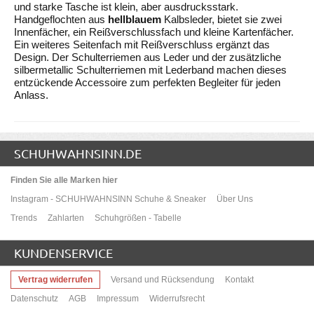
und starke Tasche ist klein, aber ausdrucksstark.
Handgeflochten aus
hellblauem
Kalbsleder, bietet sie zwei
Innenfächer, ein Reißverschlussfach und kleine Kartenfächer.
Ein weiteres Seitenfach mit Reißverschluss ergänzt das
Design. Der Schulterriemen aus Leder und der zusätzliche
silbermetallic Schulterriemen mit Lederband machen dieses
entzückende Accessoire zum perfekten Begleiter für jeden
Anlass.
SCHUHWAHNSINN.DE
Finden Sie alle Marken hier
Instagram - SCHUHWAHNSINN Schuhe & Sneaker
Über Uns
Trends
Zahlarten
Schuhgrößen - Tabelle
KUNDENSERVICE
Vertrag widerrufen
Versand und Rücksendung
Kontakt
Datenschutz
AGB
Impressum
Widerrufsrecht