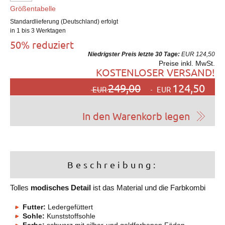
Größentabelle
Standardlieferung (Deutschland) erfolgt
in 1 bis 3 Werktagen
50% reduziert
Niedrigster Preis letzte 30 Tage:
EUR 124,50
Preise inkl. MwSt.
KOSTENLOSER VERSAND!
249,00
124,50
EUR
EUR
Beschreibung:
Tolles
modisches Detail
ist das Material und die Farbkombi
Futter:
Ledergefüttert
Sohle:
Kunststoffsohle
Farbe:
schwarz mit silber-und goldfarbenen Fäden