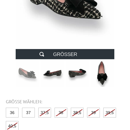
GRÖSSER
GRÖSSE WÄHLEN:
36
37
37,5
38
38,5
39
39,5
40,5