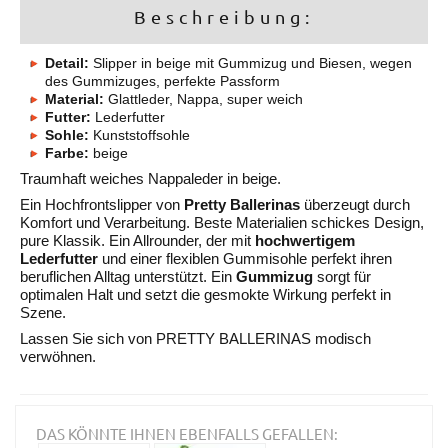
Beschreibung:
Detail:
Slipper in beige mit Gummizug und Biesen, wegen
des Gummizuges, perfekte Passform
Material:
Glattleder, Nappa, super weich
Futter:
Lederfutter
Sohle:
Kunststoffsohle
Farbe:
beige
Traumhaft weiches Nappaleder in beige.
Ein Hochfrontslipper von
Pretty Ballerinas
überzeugt durch
Komfort und Verarbeitung. Beste Materialien schickes Design,
pure Klassik. Ein Allrounder, der mit
hochwertigem
Lederfutter
und einer flexiblen Gummisohle perfekt ihren
beruflichen Alltag unterstützt. Ein
Gummizug
sorgt für
optimalen Halt und setzt die gesmokte Wirkung perfekt in
Szene.
Lassen Sie sich von PRETTY BALLERINAS modisch
verwöhnen.
DAS KÖNNTE IHNEN EBENFALLS GEFALLEN: