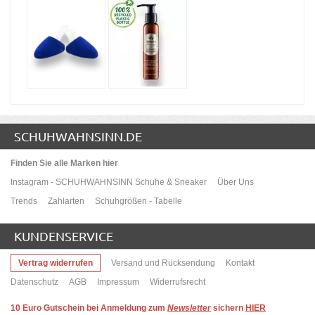
SCHUHWAHNSINN.DE
Finden Sie alle Marken hier
Instagram - SCHUHWAHNSINN Schuhe & Sneaker
Über Uns
Trends
Zahlarten
Schuhgrößen - Tabelle
KUNDENSERVICE
Vertrag widerrufen
Versand und Rücksendung
Kontakt
Datenschutz
AGB
Impressum
Widerrufsrecht
10
Euro Gutschein bei Anmeldung zum
Newsletter
sichern
HIER