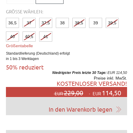
GRÖSSE WÄHLEN:
36,5
37
37,5
38
38,5
39
39,5
40
40,5
41
Größentabelle
Standardlieferung (Deutschland) erfolgt
in 1 bis 3 Werktagen
50% reduziert
Niedrigster Preis letzte 30 Tage:
EUR 114,50
Preise inkl. MwSt.
KOSTENLOSER VERSAND!
229,00
114,50
EUR
EUR