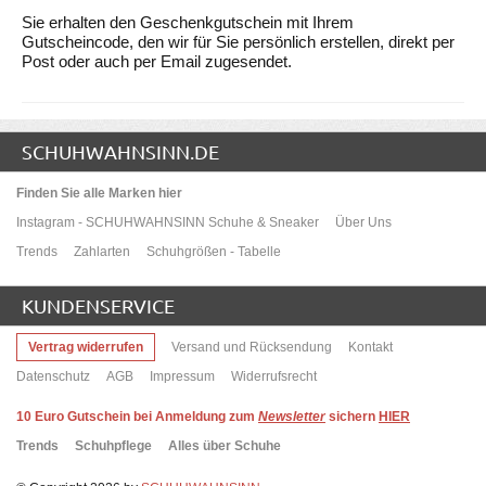
Sie erhalten den Geschenkgutschein mit Ihrem
Gutscheincode, den wir für Sie persönlich erstellen, direkt per
Post oder auch per Email zugesendet.
SCHUHWAHNSINN.DE
Finden Sie alle Marken hier
Instagram - SCHUHWAHNSINN Schuhe & Sneaker
Über Uns
Trends
Zahlarten
Schuhgrößen - Tabelle
KUNDENSERVICE
Vertrag widerrufen
Versand und Rücksendung
Kontakt
Datenschutz
AGB
Impressum
Widerrufsrecht
10
Euro Gutschein bei Anmeldung zum
Newsletter
sichern
HIER
Trends
Schuhpflege
Alles über Schuhe