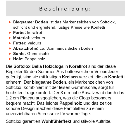
Beschreibung:
B
iegsamer
Boden
ist das Markenzeichen von Softclox,
schlicht und ergreifend, lustige Kreise wie Konfetti
Farbe:
korallrot
Material:
velours
Futter:
velours
Absatzhöhe:
ca. 3cm minus dicken Boden
Sohle:
Gummisohle
Holz:
Pappelholz
Die
Softclox Bella Holzclogs
in
Korallrot
sind der ideale
Begleiter für den Sommer. Aus butterweichem Veloursleder
gefertigt, sind sie mit lustigen
Kreisen
verziert, die an
Konfetti
erinnern. Der
biegsame Boden
, ein Markenzeichen von
Softclox, kombiniert mit der leisen Gummisohle, sorgt für
höchsten Tragekomfort. Der 3 cm hohe Absatz wird durch das
1,2 cm Plateau ausgeglichen, was die Clogs besonders
bequem macht. Das leichte
Pappelholz
und das zeitlos
schöne Design machen diese Pantoletten zu einem
unverzichtbaren Accessoire für warme Tage.
Softclox garantiert
Wohlfühleffekt
und stilvolle Auftritte.