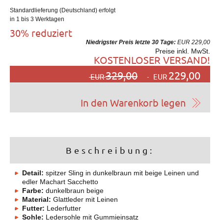
Standardlieferung (Deutschland) erfolgt
in 1 bis 3 Werktagen
30% reduziert
Niedrigster Preis letzte 30 Tage:
EUR 229,00
Preise inkl. MwSt.
KOSTENLOSER VERSAND!
329,00
229,00
EUR
EUR
Beschreibung:
Detail:
spitzer Sling in dunkelbraun mit beige Leinen und
edler Machart Sacchetto
Farbe:
dunkelbraun beige
Material:
Glattleder mit Leinen
Futter:
Lederfutter
Sohle:
Ledersohle mit Gummieinsatz