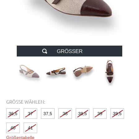
GRÖSSER
GRÖSSE WÄHLEN:
36,5
37
37,5
38
38,5
39
39,5
40
41
Größentabelle