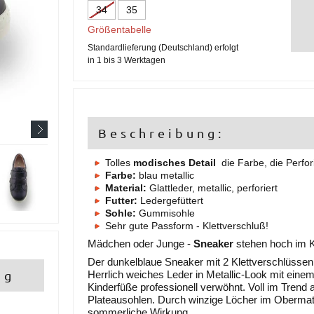
34
35
Größentabelle
Standardlieferung (Deutschland) erfolgt
in 1 bis 3 Werktagen
Beschreibung:
Tolles
modisches Detail
die Farbe, die Perfor
Farbe:
blau metallic
Material:
Glattleder, metallic, perforiert
Futter:
Ledergefüttert
Sohle:
Gummisohle
Sehr gute Passform - Klettverschluß!
Mädchen oder Junge -
Sneaker
stehen hoch im K
Der dunkelblaue Sneaker mit 2 Klettverschlüsse
ng
Herrlich weiches Leder in Metallic-Look mit eine
Kinderfüße professionell verwöhnt. Voll im Trend 
Plateausohlen. Durch winzige Löcher im Obermat
sommerliche Wirkung.