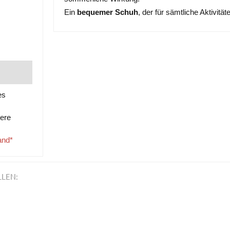
Ein
bequemer Schuh
, der für sämtliche Aktivität
es
tere
and*
LLEN: