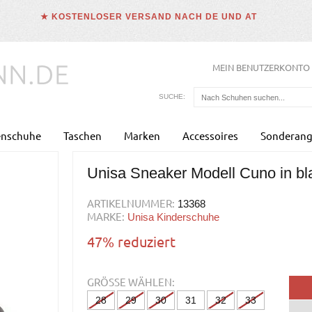
★ KOSTENLOSER VERSAND NACH DE UND AT
MEIN BENUTZERKONTO
SUCHE:
enschuhe
Taschen
Marken
Accessoires
Sonderang
Unisa Sneaker Modell Cuno in bla
ARTIKELNUMMER:
13368
MARKE:
Unisa Kinderschuhe
47% reduziert
GRÖSSE WÄHLEN:
28
29
30
31
32
33