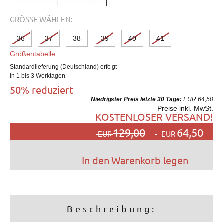
GRÖSSE WÄHLEN:
36
37
38
39
40
41
Größentabelle
Standardlieferung (Deutschland) erfolgt
in 1 bis 3 Werktagen
50% reduziert
Niedrigster Preis letzte 30 Tage:
EUR 64,50
Preise inkl. MwSt.
KOSTENLOSER VERSAND!
129,00
64,50
EUR
EUR
Beschreibung: